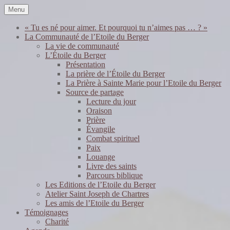
Skip
Menu
to
content
« Tu es né pour aimer. Et pourquoi tu n’aimes pas … ? »
La Communauté de l’Etoile du Berger
La vie de communauté
L’Étoile du Berger
Présentation
La prière de l’Étoile du Berger
La Prière à Sainte Marie pour l’Etoile du Berger
Source de partage
Lecture du jour
Oraison
Prière
Évangile
Combat spirituel
Paix
Louange
Livre des saints
Parcours biblique
Les Editions de l’Etoile du Berger
Atelier Saint Joseph de Chartres
Les amis de l’Etoile du Berger
Témoignages
Charité