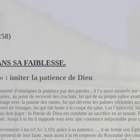
258)
 » : imiter la patience de Dieu
ontenté d’enseigner la patience par des paroles ; il l’a aussi montrée pa
ées, au point de recevoir des crachats, lui qui de sa propre salive ava
 visage avec la paume des mains, lui qui décerne les palmes véritables au
euvé de vinaigre, lui qui fait boire à la coupe du salut. Lui l’innocent, lu
i doit juger ; la Parole de Dieu est conduite au sacrifice en se taisant. P
sté. Jusqu’à la fin il supporte tout avec une constance inépuisable pour 
et reviennent à lui (cf Ac 3,19); grâce à sa patience…, il ne ferme son Ég
repentent de leur faute, mais aussi à la récompense du Royaume des cieux.