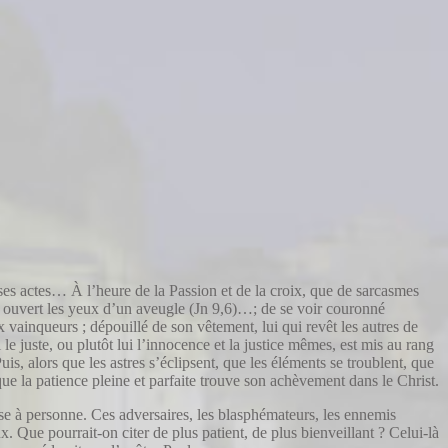
r ses actes… À l’heure de la Passion et de la croix, que de sarcasmes
it ouvert les yeux d’un aveugle (Jn 9,6)…; de se voir couronné
x vainqueurs ; dépouillé de son vêtement, lui qui revêt les autres de
i le juste, ou plutôt lui l’innocence et la justice mêmes, est mis au rang
uis, alors que les astres s’éclipsent, que les éléments se troublent, que
que la patience pleine et parfaite trouve son achèvement dans le Christ.
lise à personne. Ces adversaires, les blasphémateurs, les ennemis
 Que pourrait-on citer de plus patient, de plus bienveillant ? Celui-là