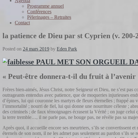
Agenda
Programme annuel
Conférences
Pèlerinages – Retraites
Contact
la patience de Dieu par st Cyprien (v. 200-
Posted on
24 mars 2019
by
Eden Park
« Peut-être donnera-t-il du fruit à l’avenir
Frères bien-aimés, Jésus Christ, notre Seigneur et Dieu, ne s’est pas c
outrageants entendus avec patience, que de moqueries injurieuses endur
d’épines, lui qui couronne les martyrs de fleurs éternelles ; frappé au
l’immortalité ; nourri de fiel, lui qui donne une nourriture céleste ; abr
des criminels ; de faux témoignages écrasent la Vérité ; on juge celui qu
la terre tremble…, il ne parle pas, ne bouge pas, ne révèle pas sa maje
Après quoi, il accueille encore ses meurtriers, s’ils se convertissent 
éternels de son nom, il ne les admet pas seulement au pardon s’ils se 