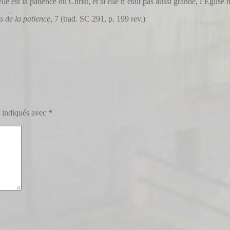
le est la patience du Christ, et si elle n’était pas aussi grande, l’Église 
s de la patience
, 7 (trad. SC 291, p. 199 rev.)
t indiqués avec
*